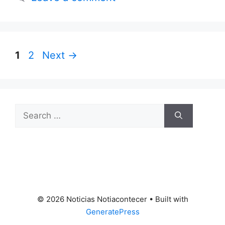
Page
Page
1
2
Next
→
Search
for:
© 2026 Noticias Notiacontecer
• Built with
GeneratePress