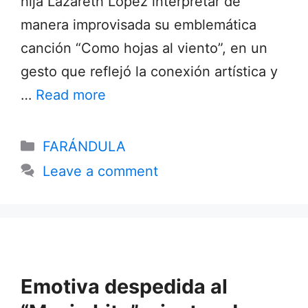
hija Lazareth López interpretar de
manera improvisada su emblemática
canción “Como hojas al viento”, en un
gesto que reflejó la conexión artística y
…
Read more
Categories
FARÁNDULA
Leave a comment
Emotiva despedida al