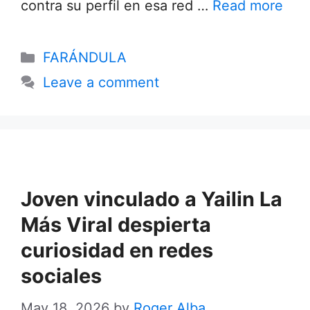
contra su perfil en esa red …
Read more
Categories
FARÁNDULA
Leave a comment
Joven vinculado a Yailin La
Más Viral despierta
curiosidad en redes
sociales
May 18, 2026
by
Roger Alba